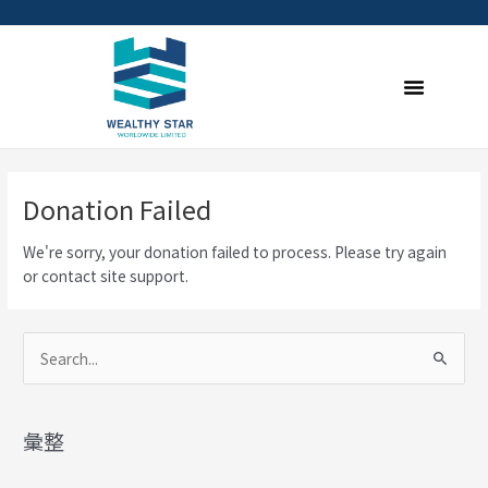
Skip
to
content
Menu
Donation Failed
We're sorry, your donation failed to process. Please try again
or contact site support.
S
e
a
彙整
r
c